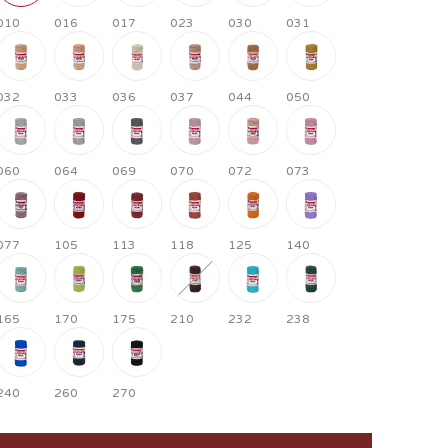
010
016
017
023
030
031
032
033
036
037
044
050
060
064
069
070
072
073
077
105
113
118
125
140
165
170
175
210
232
238
240
260
270