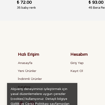
₺ 72.00
₺ 93.00
35 baby renk
45 Bera Re
Hızlı Erişim
Hesabım
Anasayfa
Giriş Yap
Yeni Ürünler
Kayıt Ol
İndirimli Ürünler
Katalog
Alışveriş deneyiminizi iyileştirmek için
yasal düzenlemelere uygun çerezler
(cookies) kullanıyoruz. Detaylı bilgiye
Gizlilik ve Çerez Politikası
sayfamızdan