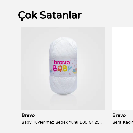
Çok Satanlar
Bravo
Bravo
Easy Amigurumi Kit Yeni Başlayanlar İçin Videolu Kolay Anlatım Amigurumi Örgü Seti - Tilki
Baby Tüylenmez Bebek Yünü 100 Gr 250 Metre
Bera Kadif