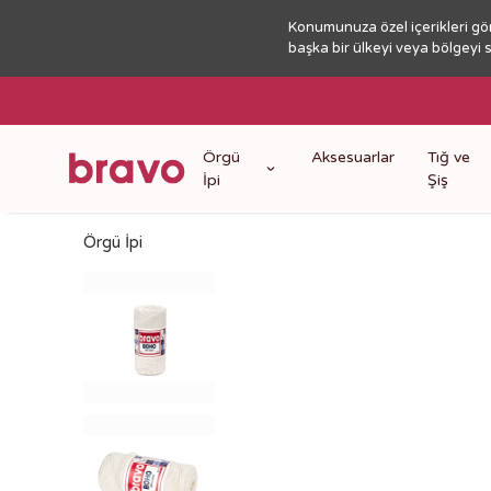
Konumunuza özel içerikleri gö
başka bir ülkeyi veya bölgeyi 
Örgü
Aksesuarlar
Tığ ve
İpi
Şiş
Örgü İpi