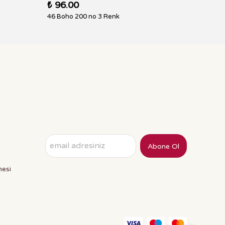
₺ 96.00
₺ 96.
46 Boho 200 no 3 Renk
43 Boh
Abone Ol
mesi