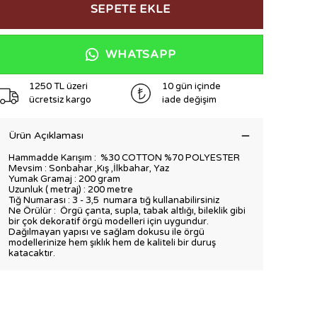
SEPETE EKLE
WHATSAPP
1250 TL üzeri
10 gün içinde
ücretsiz kargo
iade değişim
Ürün Açıklaması
Hammadde Karışım :
%30 COTTON %70 POLYESTER
Mevsim : Sonbahar ,Kış ,İlkbahar, Yaz
Yumak Gramaj : 200 gram
Uzunluk ( metraj) : 200 metre
Tığ Numarası : 3 - 3,5 numara tığ kullanabilirsiniz
Ne Örülür : Örgü çanta, supla, tabak altlığı, bileklik gibi
bir çok dekoratif örgü modelleri için uygundur.
Dağılmayan yapısı ve sağlam dokusu ile örgü
modellerinize hem şıklık hem de kaliteli bir duruş
katacaktır.