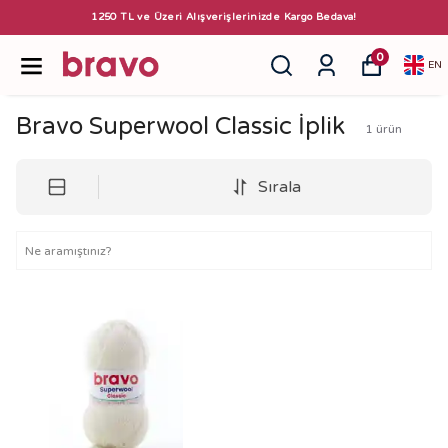
1250 TL ve Üzeri Alışverişlerinizde Kargo Bedava!
0
EN
Bravo Superwool Classic İplik
1
ürün
Sırala