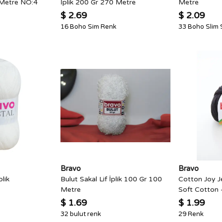
Metre NO:4
İplik 200 Gr 270 Metre
Metre
$ 2.69
$ 2.09
16 Boho Sim Renk
33 Boho Slim
Bravo
Bravo
plik
Bulut Sakal Lif İplik 100 Gr 100
Cotton Joy J
Metre
Soft Cotton 
$ 1.69
$ 1.99
32 bulut renk
29 Renk