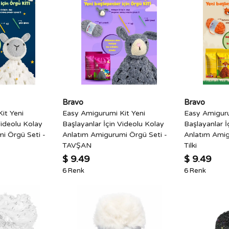
Bravo
Bravo
it Yeni
Easy Amigurumi Kit Yeni
Easy Amiguru
Videolu Kolay
Başlayanlar İçin Videolu Kolay
Başlayanlar İ
i Örgü Seti -
Anlatım Amigurumi Örgü Seti -
Anlatım Amig
TAVŞAN
Tilki
$ 9.49
$ 9.49
6 Renk
6 Renk