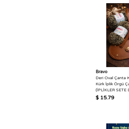
Bravo
Deri Oval Çanta K
Kürk İplik Örgü Ç
(İPLİKLER SETE 
$ 15.79