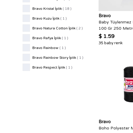
Bravo Kristal İplik
(
18
)
Bravo
Bravo Kuzu İplik
(
1
)
Baby Tüylenmez 
100 Gr 250 Metr
Bravo Natura Cotton İplik
(
2
)
$ 1.59
Bravo Rafya İplik
(
1
)
35 baby renk
Bravo Rainbow
(
1
)
Bravo Rainbow Story İplik
(
1
)
Bravo Respect İplik
(
1
)
Bravo Superwool Classic İplik
(
1
)
El Örgü İplik Ürünlerimiz
(
43
)
Hobi Setleri / Örgü Kitleri
(
8
)
Markalar
(
2
)
Natura Cotton Baby İplik
(
1
)
Bravo
Boho Polyester M
Pamuk Makrome İplik
(
1
)