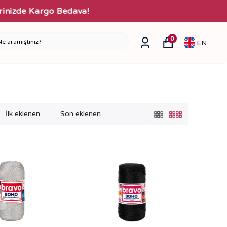
0
EN
İlk eklenen
Son eklenen