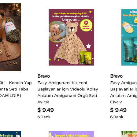
Bravo
Bravo
iti - Kendin Yap
Easy Amigurumi Kit Yeni
Easy Amiguru
anta Seti Taba
Başlayanlar İçin Videolu Kolay
Başlayanlar İ
DAHİLDİR)
Anlatım Amigurumi Örgü Seti -
Anlatım Amig
Ayıcık
Civciv
$ 9.49
$ 9.49
6 Renk
6 Renk