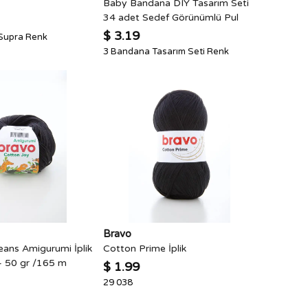
Baby Bandana DIY Tasarım Seti
34 adet Sedef Görünümlü Pul
$ 3.19
 Supra Renk
3 Bandana Tasarım Seti Renk
Bravo
eans Amigurumi İplik
Cotton Prime İplik
- 50 gr /165 m
$ 1.99
29 038