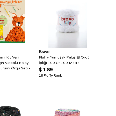
Bravo
mi Kit Yeni
Fluffy Yumuşak Peluş El Örgü
çin Videolu Kolay
İpliği 100 Gr 100 Metre
urumi Örgü Seti -
$ 1.89
19 Fluffy Renk