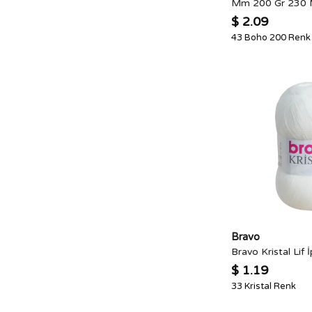
Mm 200 Gr 230 
Örgü Kiti
(
8
)
$ 2.09
Örgü İpi
(
38
)
43 Boho 200 Renk
İplik
(
38
)
Bravo
Bravo Kristal Lif İ
$ 1.19
33 Kristal Renk