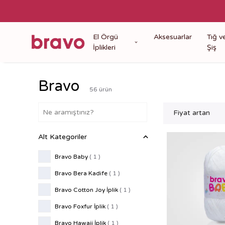
El Örgü
Aksesuarlar
Tığ v
İplikleri
Şiş
Bravo
56
ürün
Fiyat artan
Alt Kategoriler
Bravo Baby
(
1
)
Bravo Bera Kadife
(
1
)
Bravo Cotton Joy İplik
(
1
)
Bravo Foxfur İplik
(
1
)
Bravo Hawaii İplik
(
1
)