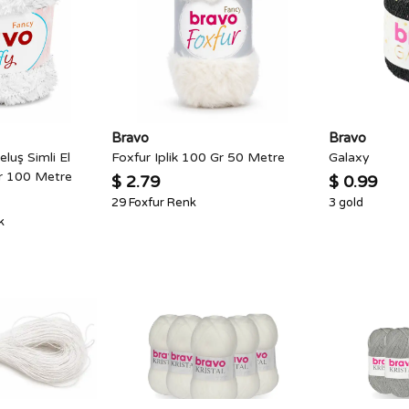
Bravo
Bravo
luş Simli El
Foxfur Iplik 100 Gr 50 Metre
Galaxy
Gr 100 Metre
$ 2.79
$ 0.99
29 Foxfur Renk
3 gold
k