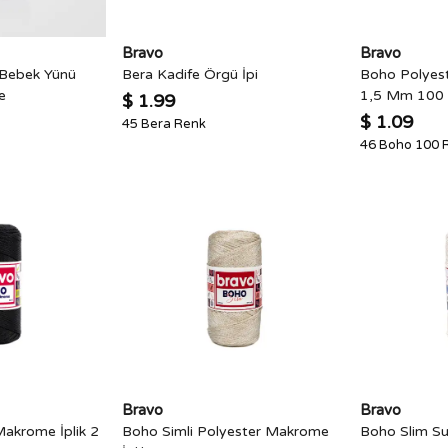
Bravo
Bravo
Bebek Yünü
Bera Kadife Örgü İpi
Boho Polyest
e
1,5 Mm 100 
$ 1.99
$ 1.09
45 Bera Renk
46 Boho 100 
Bravo
Bravo
akrome İplik 2
Boho Simli Polyester Makrome
Boho Slim Su