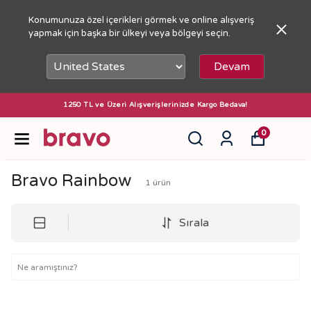
Konumunuza özel içerikleri görmek ve online alışveriş
yapmak için başka bir ülkeyi veya bölgeyi seçin.
Devam
1250 TL ve Üzeri Alışverişlerinizde Kargo Bedava!
0
Bravo Rainbow
1
ürün
Sırala