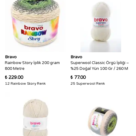
Bravo
Bravo
Rainbow Story İplik 200 gram
Superwool Classic Örgü İpliği –
800 Metre
%25 Doğal Yün 100 Gr / 260 M
₺ 229.00
₺ 77.00
12 Rainbow Story Renk
25 Superwool Renk