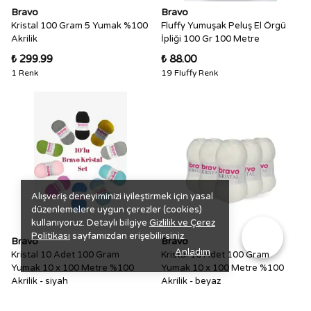
Bravo
Bravo
Kristal 100 Gram 5 Yumak %100
Fluffy Yumuşak Peluş El Örgü
Akrilik
İpliği 100 Gr 100 Metre
₺ 299.99
₺ 88.00
1 Renk
19 Fluffy Renk
Alışveriş deneyiminizi iyileştirmek için yasal
düzenlemelere uygun çerezler (cookies)
kullanıyoruz. Detaylı bilgiye
Gizlilik ve Çerez
Politikası
sayfamızdan erişebilirsiniz.
Bravo
Bravo
Anladım
Kristal 10 Adet 100 Gram
Kristal 10 Adet 100 Gram
Yumak 10 x 100 Metre %100
Yumak 10 x 100 Metre %100
Akrilik - siyah
Akrilik - beyaz
₺ 499.00
₺ 299.99