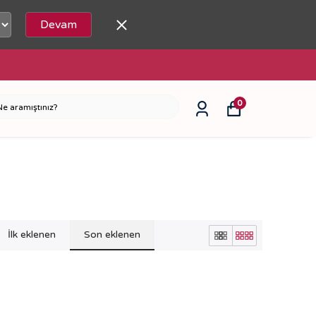
Devam
erinizde Kargo Bedava!
0
İlk eklenen
Son eklenen