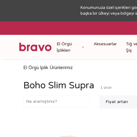
Konumunuza özel içerikleri gö
başka bir ülkeyi veya bölgeyi 
El Örgü
Aksesuarlar
Tığ v
İplikleri
Şiş
El Örgü İplik Ürünlerimiz
Boho Slim Supra
1
ürün
Fiyat artan