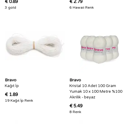
€ 0.89
€ 2.79
3 gold
6 Hawaii Renk
Bravo
Bravo
Kağıt İp
Kristal 10 Adet 100 Gram
Yumak 10 x 100 Metre %100
€ 1.89
Akrilik - beyaz
19 Kağıt İp Renk
€ 5.49
8 Renk