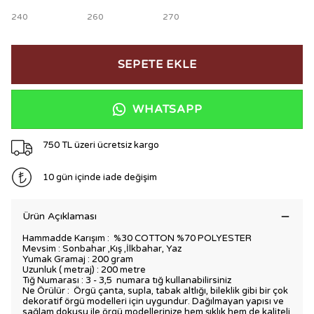
240
260
270
SEPETE EKLE
WHATSAPP
750 TL üzeri ücretsiz kargo
10 gün içinde iade değişim
Ürün Açıklaması
Hammadde Karışım :
%30 COTTON %70 POLYESTER
Mevsim : Sonbahar ,Kış ,İlkbahar, Yaz
Yumak Gramaj : 200 gram
Uzunluk ( metraj) : 200 metre
Tığ Numarası : 3 - 3,5 numara tığ kullanabilirsiniz
Ne Örülür : Örgü çanta, supla, tabak altlığı, bileklik gibi bir çok
dekoratif örgü modelleri için uygundur. Dağılmayan yapısı ve
sağlam dokusu ile örgü modellerinize hem şıklık hem de kaliteli