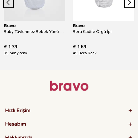
Bravo
Bravo
Baby Tüylenmez Bebek Yünü 100 Gr 250 Metre
Bera Kadife Örgü İpi
€ 1.39
€ 1.69
35 baby renk
45 Bera Renk
Hızlı Erişim
Hesabım
Hakkımızda