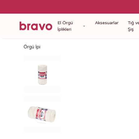
El Örgü
Aksesuarlar
Tığ v
İplikleri
Şiş
Örgü İpi