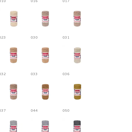
010
016
017
023
030
031
032
033
036
037
044
050