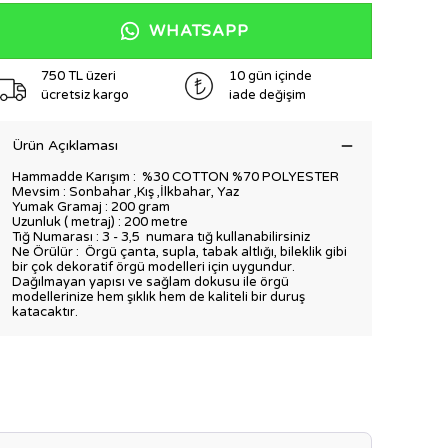
WHATSAPP
750 TL üzeri
10 gün içinde
ücretsiz kargo
iade değişim
Ürün Açıklaması
Hammadde Karışım :
%30 COTTON %70 POLYESTER
Mevsim : Sonbahar ,Kış ,İlkbahar, Yaz
Yumak Gramaj : 200 gram
Uzunluk ( metraj) : 200 metre
Tığ Numarası : 3 - 3,5 numara tığ kullanabilirsiniz
Ne Örülür : Örgü çanta, supla, tabak altlığı, bileklik gibi
bir çok dekoratif örgü modelleri için uygundur.
Dağılmayan yapısı ve sağlam dokusu ile örgü
modellerinize hem şıklık hem de kaliteli bir duruş
katacaktır.