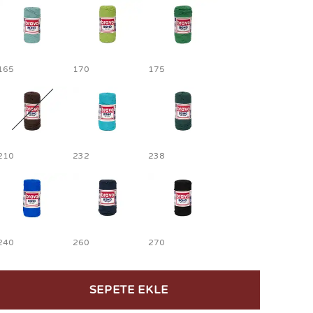
165
170
175
210
232
238
240
260
270
SEPETE EKLE