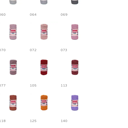
060
064
069
070
072
073
077
105
113
118
125
140