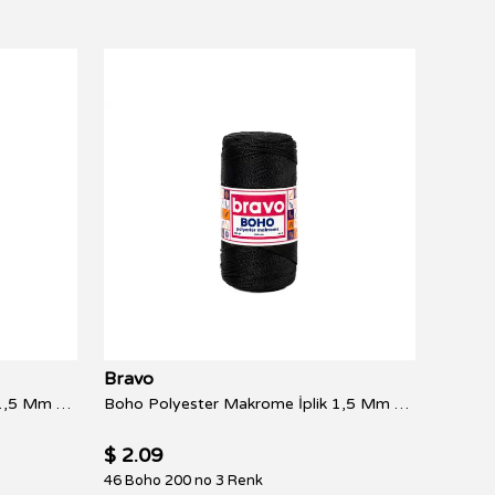
Bravo
Bravo
Boho Polyester Makrome İplik 1,5 Mm 100 Gr 150 Metre NO:3
Boho Polyester Makrome İplik 1,5 Mm 200 Gr 300 Metre NO:3
$ 2.09
$ 2.0
46 Boho 200 no 3 Renk
43 Boh