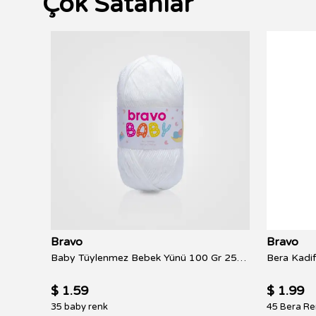
Çok Satanlar
Bravo
Bravo
Easy Amigurumi Kit Yeni Başlayanlar İçin Videolu Kolay Anlatım Amigurumi Örgü Seti - Tilki
Baby Tüylenmez Bebek Yünü 100 Gr 250 Metre
Bera Kadif
$ 1.59
$ 1.99
35 baby renk
45 Bera Re