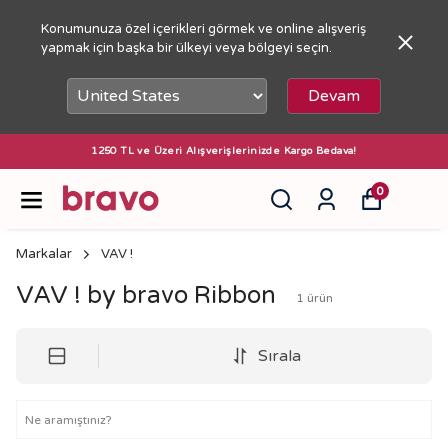
Konumunuza özel içerikleri görmek ve online alışveriş
yapmak için başka bir ülkeyi veya bölgeyi seçin.
Devam
1250 TL ve Üzeri Alışverişlerinizde Kargo Bedava!
0
Markalar
VAV !
VAV ! by bravo Ribbon
1
ürün
Sırala