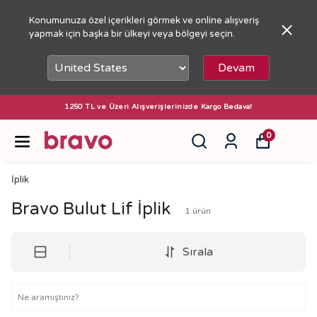
Konumunuza özel içerikleri görmek ve online alışveriş
yapmak için başka bir ülkeyi veya bölgeyi seçin.
Devam
1250 TL ve Üzeri Alışverişlerinizde Kargo Bedava!
0
İplik
Bravo Bulut Lif İplik
1
ürün
Sırala