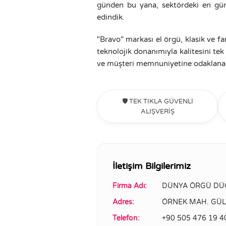
günden bu yana, sektördeki en günce
edindik.
"Bravo" markası el örgü, klasik ve fa
teknolojik donanımıyla kalitesini tek
ve müşteri memnuniyetine odaklanan
🛡️ TEK TIKLA GÜVENLİ
ALIŞVERİŞ
İletişim Bilgilerimiz
Firma Adı:
DÜNYA ÖRGÜ DÜĞM
Adres:
ÖRNEK MAH. GÜL
Telefon:
+90 505 476 19 4