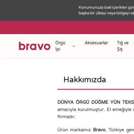
Konumunuza özel içerikleri gör
başka bir ülkeyi veya bölgeyi se
Örgü
Aksesuarlar
Tığ ve
İpi
Şiş
Hakkımızda
DÜNYA ÖRGÜ DÜĞME YÜN TEKSTİL
amacıyla kurulmuştur. El emeğiyle ür
firmadır.
Ürün markamız
Bravo
, Türkiye gen