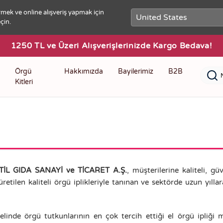
mek ve online alışveriş yapmak için
çin.
1250 TL ve Üzeri Alışverişlerinizde Kargo Bedava!
Örgü
Hakkımızda
Bayilerimiz
B2B
Kitleri
 GIDA SANAYİ ve TİCARET A.Ş.
, müşterilerine kaliteli, g
etilen kaliteli örgü iplikleriyle tanınan ve sektörde uzun yıll
elinde örgü tutkunlarının en çok tercih ettiği el örgü ipliği