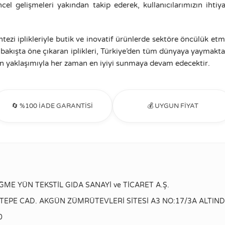
l gelişmeleri yakından takip ederek, kullanıcılarımızın ihtiy
ntezi iplikleriyle butik ve inovatif ürünlerde sektöre öncülük e
 bakışta öne çıkaran iplikleri, Türkiye’den tüm dünyaya yaymakta
 yaklaşımıyla her zaman en iyiyi sunmaya devam edecektir.
🔄 %100 İADE GARANTİSİ
💰 UYGUN FİYAT
E YÜN TEKSTİL GIDA SANAYİ ve TİCARET A.Ş.
TEPE CAD. AKGÜN ZÜMRÜTEVLERİ SİTESİ A3 NO:17/3A ALTIN
0