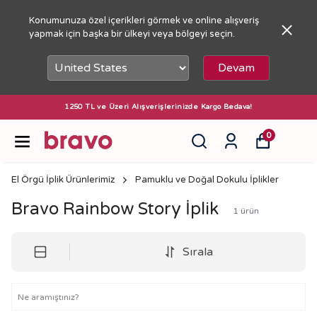
Konumunuza özel içerikleri görmek ve online alışveriş
yapmak için başka bir ülkeyi veya bölgeyi seçin.
Devam
1250 TL ve Üzeri Alışverişlerinizde Kargo Bedava!
0
El Örgü İplik Ürünlerimiz
Pamuklu ve Doğal Dokulu İplikler
Bravo Rainbow Story İplik
1
ürün
Sırala