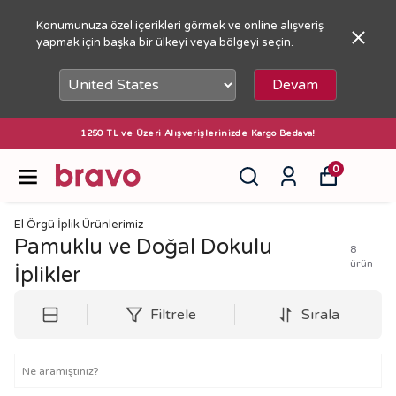
Konumunuza özel içerikleri görmek ve online alışveriş
yapmak için başka bir ülkeyi veya bölgeyi seçin.
Devam
Üzeri Alışverişlerinizde Kargo Bedava!
1250 TL ve 
0
El Örgü İplik Ürünlerimiz
Pamuklu ve Doğal Dokulu
8
ürün
İplikler
Filtrele
Sırala