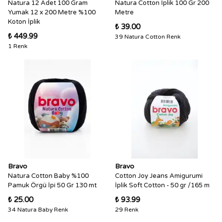
Natura 12 Adet 100 Gram
Natura Cotton İplik 100 Gr 200
Yumak 12 x 200 Metre %100
Metre
Koton İplik
₺ 39.00
₺ 449.99
39 Natura Cotton Renk
1 Renk
Bravo
Bravo
Natura Cotton Baby %100
Cotton Joy Jeans Amigurumi
Pamuk Örgü İpi 50 Gr 130 mt
İplik Soft Cotton - 50 gr /165 m
₺ 25.00
₺ 93.99
34 Natura Baby Renk
29 Renk