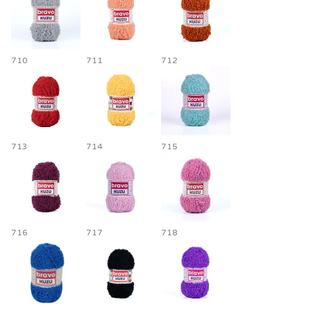
710
711
712
713
714
715
716
717
718