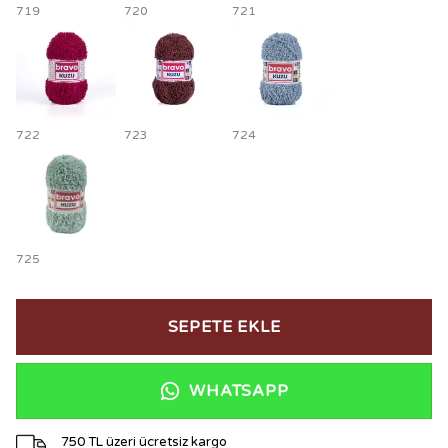
719
720
721
722
723
724
725
SEPETE EKLE
WHATSAPP
750 TL üzeri ücretsiz kargo