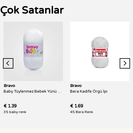
Çok Satanlar
Bravo
Bravo
Baby Tüylenmez Bebek Yünü 100 Gr 250 Metre
Bera Kadife Örgü İpi
€ 1.39
€ 1.69
35 baby renk
45 Bera Renk