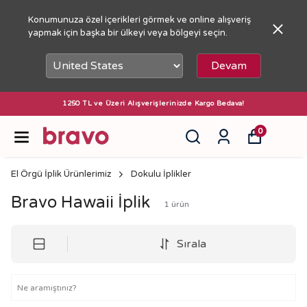
Konumunuza özel içerikleri görmek ve online alışveriş
yapmak için başka bir ülkeyi veya bölgeyi seçin.
Devam
1250 TL ve Üzeri Alışverişlerinizde Kargo Bedava!
0
El Örgü İplik Ürünlerimiz
Dokulu İplikler
Bravo Hawaii İplik
1
ürün
Sırala