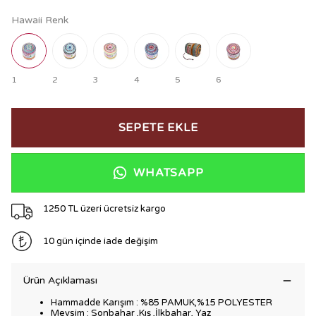
Hawaii Renk
1
2
3
4
5
6
SEPETE EKLE
WHATSAPP
1250 TL üzeri ücretsiz kargo
10 gün içinde iade değişim
Ürün Açıklaması
Hammadde Karışım : %85 PAMUK,%15 POLYESTER
Mevsim : Sonbahar ,Kış ,İlkbahar, Yaz