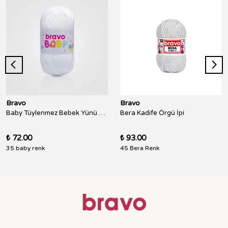
Bravo
Bravo
Baby Tüylenmez Bebek Yünü 100 Gr 250 Metre
Bera Kadife Örgü İpi
₺ 72.00
₺ 93.00
35 baby renk
45 Bera Renk