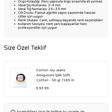
Örgü Kolaylığı: Akıcı yapısıyla örgü sırasında eli yormaz
İdeal Şiş Numarası: 3–4 mm
İdeal Tığ Numarası: 2.5–3.5 mm
Cilt Dostu: Pamuk ağırlıklı yapısı sayesinde hassas
ciltler için uygun
Renk Skalası: Canlı, solmaya dayanıklı renk seçenekleri
Kullanım Seviyesi: Hem yeni başlayanlar hem
profesyoneller için uygun
Size Özel Teklif
Cotton Joy Jeans
Amigurumi İplik Soft
Cotton - 50 gr /165 m
₺ 93.99
İncelediğiniz ürün ile birlikte bu ürünler de