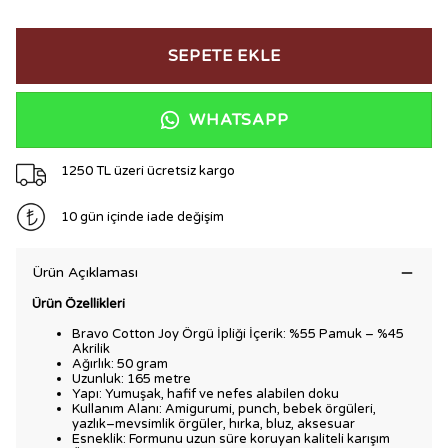
SEPETE EKLE
WHATSAPP
1250 TL üzeri ücretsiz kargo
10 gün içinde iade değişim
Ürün Açıklaması
Ürün Özellikleri
Bravo Cotton Joy Örgü İpliği İçerik: %55 Pamuk – %45
Akrilik
Ağırlık: 50 gram
Uzunluk: 165 metre
Yapı: Yumuşak, hafif ve nefes alabilen doku
Kullanım Alanı: Amigurumi, punch, bebek örgüleri,
yazlık–mevsimlik örgüler, hırka, bluz, aksesuar
Esneklik: Formunu uzun süre koruyan kaliteli karışım