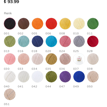
₺ 93.99
Renk
001
002
005
006
008
010
011
013
016
018
020
024
025
028
030
033
034
035
036
037
038
040
041
042
044
047
049
050
051