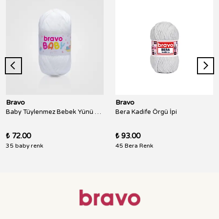
Bravo
Bravo
Baby Tüylenmez Bebek Yünü 100 Gr 250 Metre
Bera Kadife Örgü İpi
₺ 72.00
₺ 93.00
35 baby renk
45 Bera Renk