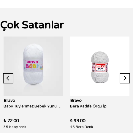
Çok Satanlar
Bravo
Bravo
Baby Tüylenmez Bebek Yünü 100 Gr 250 Metre
Bera Kadife Örgü İpi
₺ 72.00
₺ 93.00
35 baby renk
45 Bera Renk