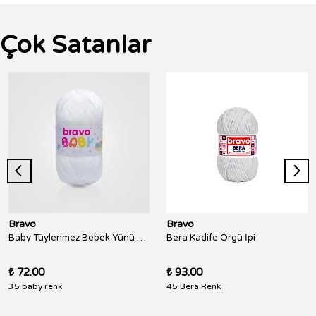
Çok Satanlar
Bravo
Bravo
Baby Tüylenmez Bebek Yünü 100 Gr 250 Metre
Bera Kadife Örgü İpi
₺ 72.00
₺ 93.00
35 baby renk
45 Bera Renk