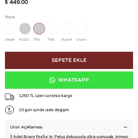
₺ 449.00
Renk
Geyik
KUZU
TAVŞAN
Tilki
Ayıcık
Civciv
SEPETE EKLE
WHATSAPP
1250 TL üzeri ücretsiz kargo
10 gün içinde iade değişim
Ürün Açıklaması
3 Adet Bravo Foxfur İp: Peluş dokusuyla ultra yumuşak, örmesi