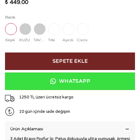
₺ 449.00
Renk
Geyik
KUZU
TAVŞAN
Tilki
Ayıcık
Civciv
SEPETE EKLE
WHATSAPP
1250 TL üzeri ücretsiz kargo
10 gün içinde iade değişim
Ürün Açıklaması
3 Adet Bravo Foxfur İp: Peluş dokusuyla ultra yumuşak, örmesi