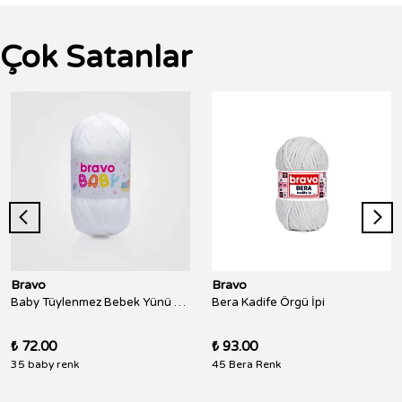
Çok Satanlar
Bravo
Bravo
Baby Tüylenmez Bebek Yünü 100 Gr 250 Metre
Bera Kadife Örgü İpi
₺ 72.00
₺ 93.00
35 baby renk
45 Bera Renk