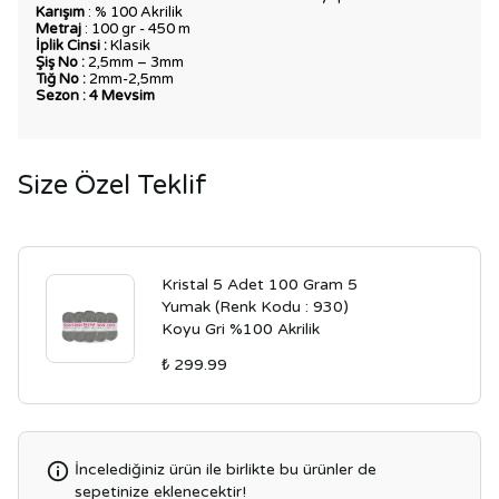
Karışım
: % 100 Akrilik
Metraj
: 100 gr - 450 m
İplik Cinsi :
Klasik
Şiş No :
2,5mm – 3mm
Tığ No :
2mm-2,5mm
Sezon : 4 Mevsim
Size Özel Teklif
Kristal 5 Adet 100 Gram 5
Yumak (Renk Kodu : 930)
Koyu Gri %100 Akrilik
₺ 299.99
İncelediğiniz ürün ile birlikte bu ürünler de
sepetinize eklenecektir!