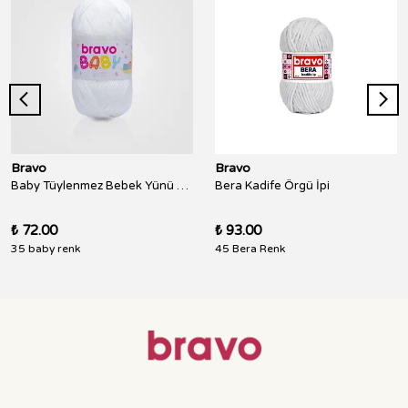
Bravo
Bravo
Baby Tüylenmez Bebek Yünü 100 Gr 250 Metre
Bera Kadife Örgü İpi
₺ 72.00
₺ 93.00
35 baby renk
45 Bera Renk