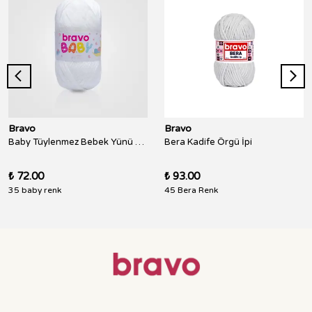
Bravo
Bravo
Baby Tüylenmez Bebek Yünü 100 Gr 250 Metre
Bera Kadife Örgü İpi
₺ 72.00
₺ 93.00
35 baby renk
45 Bera Renk