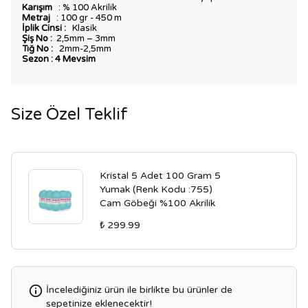
Karışım
: % 100 Akrilik
Metraj
: 100 gr - 450 m
İplik Cinsi :
Klasik
Şiş No :
2,5mm – 3mm
Tığ No :
2mm-2,5mm
Sezon : 4 Mevsim
Size Özel Teklif
Kristal 5 Adet 100 Gram 5
Yumak (Renk Kodu :755)
Cam Göbeği %100 Akrilik
₺ 299.99
İncelediğiniz ürün ile birlikte bu ürünler de
sepetinize eklenecektir!